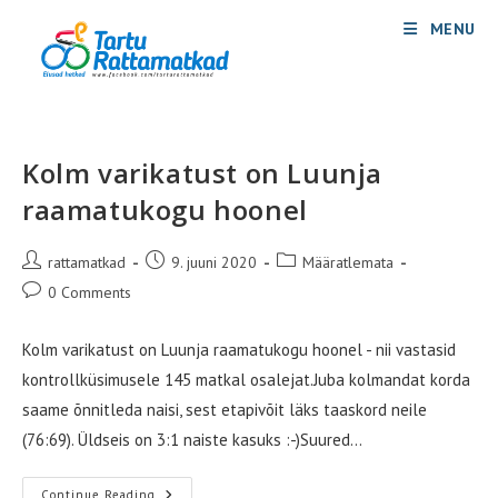
Skip
MENU
to
content
Kolm varikatust on Luunja
raamatukogu hoonel
Post
Post
Post
rattamatkad
9. juuni 2020
Määratlemata
author:
published:
category:
Post
0 Comments
comments:
Kolm varikatust on Luunja raamatukogu hoonel - nii vastasid
kontrollküsimusele 145 matkal osalejat.Juba kolmandat korda
saame õnnitleda naisi, sest etapivõit läks taaskord neile
(76:69). Üldseis on 3:1 naiste kasuks :-)Suured…
Kolm
Continue Reading