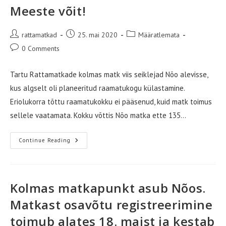
Meeste võit!
Post
Post
Post
rattamatkad
25. mai 2020
Määratlemata
author:
published:
category:
Post
0 Comments
comments:
Tartu Rattamatkade kolmas matk viis seiklejad Nõo alevisse,
kus algselt oli planeeritud raamatukogu külastamine.
Eriolukorra tõttu raamatukokku ei pääsenud, kuid matk toimus
sellele vaatamata. Kokku võttis Nõo matka ette 135…
Meeste
Continue Reading
Võit!
Kolmas matkapunkt asub Nõos.
Matkast osavõtu registreerimine
toimub alates 18. maist ja kestab