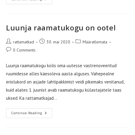
Varikatust
On
Luunja
Raamatukogu
Hoonel
Luunja raamatukogu on ootel
Post
Post
Post
rattamatkad
30. mai 2020
Määratlemata
author:
published:
category:
Post
0 Comments
comments:
Luunja raamatukogu kolis oma uutesse vastrenoveeritud
ruumidesse alles käesoleva aasta alguses. Vahepealne
eriolukord on asjade lahtipakkimist veidi pikemaks venitanud,
kuid alates 1. juunist avab raamatukogu külastajatele taas
uksed. Ka rattamatkajad…
Luunja
Continue Reading
Raamatukogu
On
Ootel