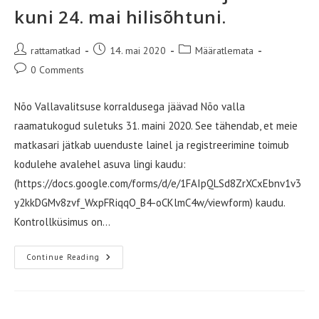
kuni 24. mai hilisõhtuni.
Post
Post
Post
rattamatkad
14. mai 2020
Määratlemata
author:
published:
category:
Post
0 Comments
comments:
Nõo Vallavalitsuse korraldusega jäävad Nõo valla
raamatukogud suletuks 31. maini 2020. See tähendab, et meie
matkasari jätkab uuenduste lainel ja registreerimine toimub
kodulehe avalehel asuva lingi kaudu:
(https://docs.google.com/forms/d/e/1FAIpQLSd8ZrXCxEbnv1v3
y2kkDGMv8zvf_WxpFRiqqO_B4-oCKlmC4w/viewform) kaudu.
Kontrollküsimus on…
Kolmas
Continue Reading
Matkapunkt
Asub
Nõos.
Matkast
Osavõtu
Registreerimine