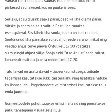
Vanasti tehti seda päris saunas. Nüüd on ehitatud eraldi
pisikesed saunakesed, kus on puukeris sees.
Selleks, et suitsusink saaks parim, peab ka liha olema parim.
Värske ja spetsiaalselt valitud Eesti liha tuuakse
esmaspäeval. Siis läheb liha soola, kus ta on kuni reedeni.
Sooldnunud liha pannakse suitsuahju reede varahommikul ning
veedab ahjus terve päeva. Õhtul kell 17:00 võetakse
suitsusingid ahjust välja. Sooja sinki ”Otse Ahjust” saab talust
kohapealt maitsta ja osta reedeti kell 17-20.
Talu leivad on äratuntavad viljapea kaunistusega. Leibade
tegemisel kasutatakse rukki täisterajahu ning lisatakse natuke
ka linnase jahu. Pagaritoodete valmistamisel kasutatakse talu
enda juuretist.
Gurmeetoodete puhul luuakse erilisi maitseid ning pööratakse
palju tähelepanu visuaalsele ilule.