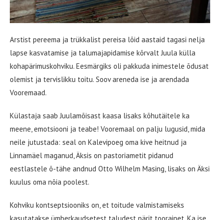
Arstist pereema ja trükkalist pereisa lõid aastaid tagasi nelja
lapse kasvatamise ja talumajapidamise kõrvalt Juula külla
kohapärimuskohviku. Eesmärgiks oli pakkuda inimestele õdusat
olemist ja tervislikku toitu. Soov areneda ise ja arendada
Vooremaad.
Külastaja saab Juulamõisast kaasa lisaks kõhutäitele ka
meene, emotsiooni ja teabe! Vooremaal on palju lugusid, mida
neile jutustada: seal on Kalevipoeg oma kive heitnud ja
Linnamäel maganud, Äksis on pastoriametit pidanud
eestlastele õ-tähe andnud Otto Wilhelm Masing, lisaks on Äksi
kuulus oma nõia poolest.
Kohviku kontseptsiooniks on, et toitude valmistamiseks
kasutatakse ümberkaudsetest taludest pärit toorainet. Ka ise