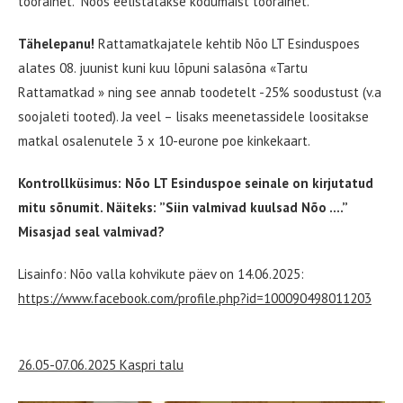
toorainet. Nõos eelistatakse kodumaist toorainet.
Tähelepanu!
Rattamatkajatele kehtib Nõo LT Esinduspoes
alates 08. juunist kuni kuu lõpuni salasõna «Tartu
Rattamatkad » ning see annab toodetelt -25% soodustust (v.a
soojaleti tooted). Ja veel – lisaks meenetassidele loositakse
matkal osalenutele 3 x 10-eurone poe kinkekaart.
Kontrollküsimus: Nõo LT Esinduspoe seinale on kirjutatud
mitu sõnumit. Näiteks: ”Siin valmivad kuulsad Nõo ….”
Misasjad seal valmivad?
Lisainfo: Nõo valla kohvikute päev on 14.06.2025:
https://www.facebook.com/profile.php?id=100090498011203
26.05-07.06.2025 Kaspri talu