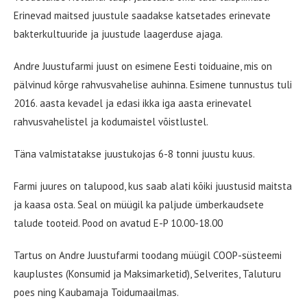
Erinevad maitsed juustule saadakse katsetades erinevate
bakterkultuuride ja juustude laagerduse ajaga.
Andre Juustufarmi juust on esimene Eesti toiduaine, mis on
pälvinud kõrge rahvusvahelise auhinna. Esimene tunnustus tuli
2016. aasta kevadel ja edasi ikka iga aasta erinevatel
rahvusvahelistel ja kodumaistel võistlustel.
Täna valmistatakse juustukojas 6-8 tonni juustu kuus.
Farmi juures on talupood, kus saab alati kõiki juustusid maitsta
ja kaasa osta. Seal on müügil ka paljude ümberkaudsete
talude tooteid. Pood on avatud E-P 10.00-18.00
Tartus on Andre Juustufarmi toodang müügil COOP-süsteemi
kauplustes (Konsumid ja Maksimarketid), Selverites, Taluturu
poes ning Kaubamaja Toidumaailmas.