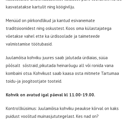
kasvatatakse kartulit ning köögivilju.
Menüüd on piirkondlikud ja kantud esivanemate
traditsioonidest ning oskustest. Koos oma külastajatega
võetakse vahel ette ka ürdisoolade ja taimeteede
valmistamise töötubasid.
Juulamõisa kohviku juures saab jalutada ürdiaias, süüa
põõsalt sõstraid, pikutada heinarõugu all või ronida vana
kombaini otsa. Kohvikust saab kaasa osta mitmete Tartumaa
toidu-ja joogitootjate tooteid.
Kohvik on avatud igal päeval kl 11.00-19.00.
Kontrollküsimus: Juulamõisa kohviku peaukse kõrval on kaks
puidust voolitud muinasjututegelast. Kes nad on?