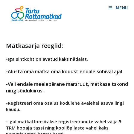
Skip
MENU
to
content
Matkasarja
reeglid:
-Iga sihtkoht on avatud kaks nädalat.
-Alusta oma matka oma kodust endale sobival ajal.
-Vali endale meelepärane marsruut, matkaseltskond
ning sõidukiirus.
-Registreeri oma osalus kodulehe avalehel asuva lingi
kaudu.
–
Igal matkal loositakse registreerunute vahel välja 5
TRM hooaja tassi ning kooliõpilaste vahel kaks