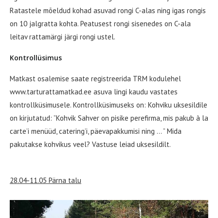
Ratastele mõeldud kohad asuvad rongi C-alas ning igas rongis
on 10 jalgratta kohta. Peatusest rongi sisenedes on C-ala
leitav rattamärgi järgi rongi ustel.
Kontrollüsimus
Matkast osalemise saate registreerida TRM kodulehel
www.tarturattamatkad.ee asuva lingi kaudu vastates
kontrollküsimusele. Kontrollküsimuseks on: Kohviku uksesildile
on kirjutatud: ”Kohvik Sahver on pisike perefirma, mis pakub à la
carte’i menüüd, catering’i, päevapakkumisi ning … ” Mida
pakutakse kohvikus veel? Vastuse leiad uksesildilt.
28.04-11.05 Pärna talu