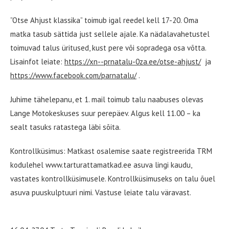
”Otse Ahjust klassika” toimub igal reedel kell 17-20. Oma
matka tasub sättida just sellele ajale. Ka nädalavahetustel
toimuvad talus üritused, kust pere või sopradega osa võtta.
Lisainfot leiate:
https://xn--prnatalu-0za.ee/otse-ahjust/
ja
https://www.facebook.com/parnatalu/
.
Juhime tähelepanu, et 1. mail toimub talu naabuses olevas
Lange Motokeskuses suur perepäev. Algus kell 11.00 – ka
sealt tasuks ratastega läbi sõita.
Kontrollküsimus: Matkast osalemise saate registreerida TRM
kodulehel www.tarturattamatkad.ee asuva lingi kaudu,
vastates kontrollküsimusele. Kontrollküsimuseks on talu õuel
asuva puuskulptuuri nimi. Vastuse leiate talu väravast.