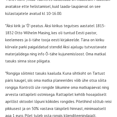
avatakse ette helistamisel, kuid laada-laupäeval on see
külastajatele avatud kl 10-16.00.
*Äksi kirik ja ”Õ”-peatus. Äksi kirikus tegutses aastatel 1815-
1832 Otto Wilhelm Masing, kes oli tuntud Eesti pastor,
keelemees ja õ-tähe tooja eesti kirjakeelde. Täna on kiriku
kõrvale parki paigaldatud stendid Äksi ajalugu tutvustavate
materjalidega ning info Õ-tähe kujunemisloost. Oma matkal
tasuks sinna sisse põigata.
*Rongiga sõitmist tasuks kaaluda. Kuna sihtkoht on Tartust
päris kaugel, siis oma matka planeerides võib ühe otsa sõita
rongiga. Kontrolli üle rongide liikumine oma matkapäeval ning
arvesta rattapileti ostmisega. Rattapilet kehtib hooajaliselt
aprillist oktoobri lõpuni kõikides rongides. Piletihind sõltub reisi
pikkusest ja on 50% vastava täispileti hinnast, minimaalselt
aga 1 euro. Pilet tuleb osta rongis klienditeenindajalt.