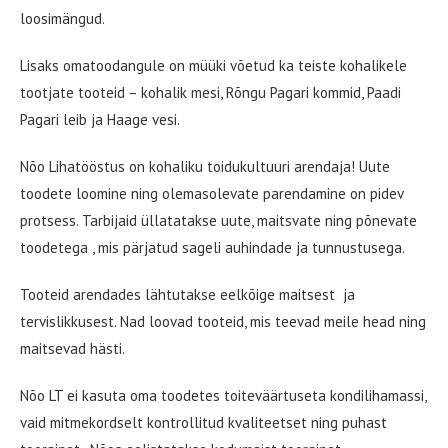
loosimängud.
Lisaks omatoodangule on müüki võetud ka teiste kohalikele
tootjate tooteid – kohalik mesi, Rõngu Pagari kommid, Paadi
Pagari leib ja Haage vesi.
Nõo Lihatööstus on kohaliku toidukultuuri arendaja! Uute
toodete loomine ning olemasolevate parendamine on pidev
protsess. Tarbijaid üllatatakse uute, maitsvate ning põnevate
toodetega , mis pärjatud sageli auhindade ja tunnustusega.
Tooteid arendades lähtutakse eelkõige maitsest ja
tervislikkusest. Nad loovad tooteid, mis teevad meile head ning
maitsevad hästi.
Nõo LT ei kasuta oma toodetes toiteväärtuseta kondilihamassi,
vaid mitmekordselt kontrollitud kvaliteetset ning puhast