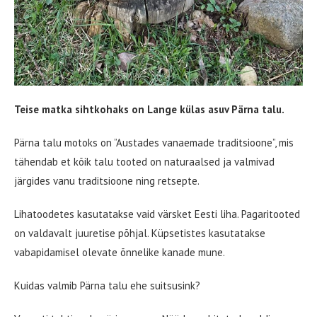
Teise matka sihtkohaks on Lange külas asuv Pärna talu.
Pärna talu motoks on ”Austades vanaemade traditsioone”, mis
tähendab et kõik talu tooted on naturaalsed ja valmivad
järgides vanu traditsioone ning retsepte.
Lihatoodetes kasutatakse vaid värsket Eesti liha. Pagaritooted
on valdavalt juuretise põhjal. Küpsetistes kasutatakse
vabapidamisel olevate õnnelike kanade mune.
Kuidas valmib Pärna talu ehe suitsusink?