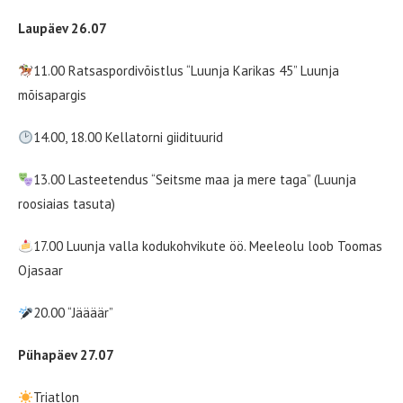
Laupäev 26.07
11.00 Ratsaspordivõistlus “Luunja Karikas 45” Luunja
mõisapargis
14.00, 18.00 Kellatorni giidituurid
13.00 Lasteetendus “Seitsme maa ja mere taga” (Luunja
roosiaias tasuta)
17.00 Luunja valla kodukohvikute öö. Meeleolu loob Toomas
Ojasaar
20.00 “Jäääär”
Pühapäev 27.07
Triatlon