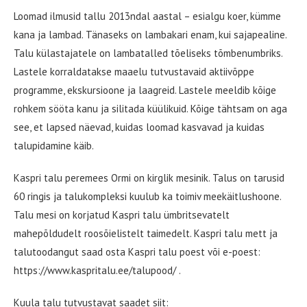
Loomad ilmusid tallu 2013ndal aastal – esialgu koer, kümme
kana ja lambad. Tänaseks on lambakari enam, kui sajapealine.
Talu külastajatele on lambatalled tõeliseks tõmbenumbriks.
Lastele korraldatakse maaelu tutvustavaid aktiivõppe
programme, ekskursioone ja laagreid. Lastele meeldib kõige
rohkem sööta kanu ja silitada küülikuid. Kõige tähtsam on aga
see, et lapsed näevad, kuidas loomad kasvavad ja kuidas
talupidamine käib.
Kaspri talu peremees Ormi on kirglik mesinik. Talus on tarusid
60 ringis ja talukompleksi kuulub ka toimiv meekäitlushoone.
Talu mesi on korjatud Kaspri talu ümbritsevatelt
mahepõldudelt roosõielistelt taimedelt. Kaspri talu mett ja
talutoodangut saad osta Kaspri talu poest või e-poest:
https://www.kaspritalu.ee/talupood/ .
Kuula talu tutvustavat saadet siit: