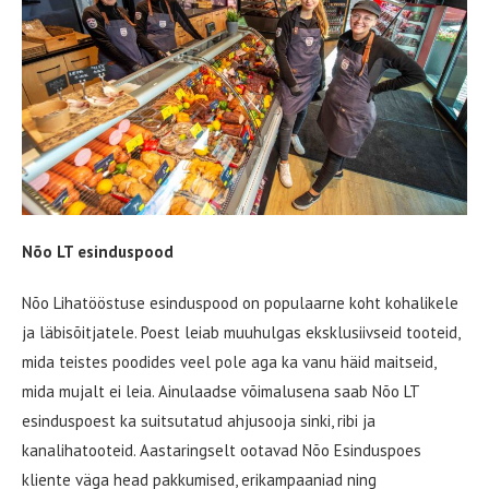
Nõo LT esinduspood
Nõo Lihatööstuse esinduspood on populaarne koht kohalikele
ja läbisõitjatele. Poest leiab muuhulgas eksklusiivseid tooteid,
mida teistes poodides veel pole aga ka vanu häid maitseid,
mida mujalt ei leia. Ainulaadse võimalusena saab Nõo LT
esinduspoest ka suitsutatud ahjusooja sinki, ribi ja
kanalihatooteid. Aastaringselt ootavad Nõo Esinduspoes
kliente väga head pakkumised, erikampaaniad ning