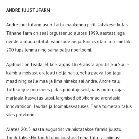
ANDRE JUUSTUFARM
Andre Juustufarm asub Tartu maakonna piiril Talvikese külas.
Tänane farm on seal tegutsenud alates 1999. aastast, aga
nende ajalugu ulatub vaarisade aega. Farmis elab ja toimetab
200 lüpsilehma ning sama palju noorloomi.
Ajaloost on teada, et kõik algas 1874. aasta aprillis, kui Suur-
Kambja mõisast eraldati nelja härja, nelja päeva töö jagu
maad ning selle maa ja ilma nimeks sai Andre. Andre talu.
Tolleaegne peremees pidas pudulojuseid, haris põldu, rajas
marjaaia, kasvatas lapsi. Järgmised põlvkonnad arendasid
innovatsiooni laudas ja loomakasvatuses. Täna toimetab talus
viies põlvkond.
Alates 2015. aasta augustist valmistatakse farmis juustu.
Toodetakse Hollandi tüüpi juustusid oma talu täispiimast.