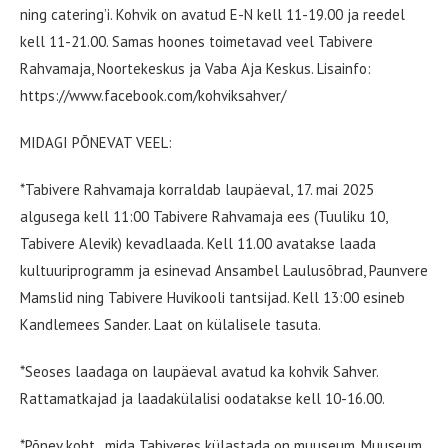
ning catering’i. Kohvik on avatud E-N kell 11-19.00 ja reedel
kell 11-21.00. Samas hoones toimetavad veel Tabivere
Rahvamaja, Noortekeskus ja Vaba Aja Keskus. Lisainfo:
https://www.facebook.com/kohviksahver/
MIDAGI PÕNEVAT VEEL:
*Tabivere Rahvamaja korraldab laupäeval, 17. mai 2025
algusega kell 11:00 Tabivere Rahvamaja ees (Tuuliku 10,
Tabivere Alevik) kevadlaada. Kell 11.00 avatakse laada
kultuuriprogramm ja esinevad Ansambel Laulusõbrad, Paunvere
Mamslid ning Tabivere Huvikooli tantsijad. Kell 13:00 esineb
Kandlemees Sander. Laat on külalisele tasuta.
*Seoses laadaga on laupäeval avatud ka kohvik Sahver.
Rattamatkajad ja laadakülalisi oodatakse kell 10-16.00.
*Põnev koht , mida Tabiveres külastada on muuseum. Muuseum