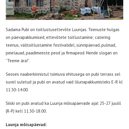
Sadama Pubi on toitlustusettevõte Luunjas. Teenuste hulgas
on päevapakkumised, ettevõtete toitlustamine; catering
teenus, välitoitlustamine festivalidel, sünnipäevad, pulmad,
peielauad, paadimeeste peod ja firmapeod. Nende slogan on
”Teeme ära!”.
Seoses naaberkinnistul toimuva ehitusega on pubi terrass sel
suvel suletud ja pubi on avatud vaid lõunapakkumisteks E-R kl
11.30-14.00.
Siiski on pubi avatud ka Luunja mõisapäevade ajal 25-27 juulil
(R-P) kell 11.30-18.00.
Luunja mõisapäevad: