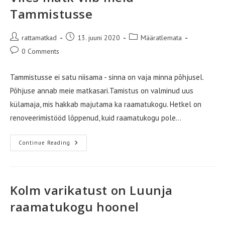
Tammistusse
Post
Post
Post
rattamatkad
13. juuni 2020
Määratlemata
author:
published:
category:
Post
0 Comments
comments:
Tammistusse ei satu niisama - sinna on vaja minna põhjusel.
Põhjuse annab meie matkasari.Tamistus on valminud uus
külamaja, mis hakkab majutama ka raamatukogu. Hetkel on
renoveerimistööd lõppenud, kuid raamatukogu pole…
Viies
Continue Reading
Matk
Viib
Meid
Tammistusse
Kolm varikatust on Luunja
raamatukogu hoonel