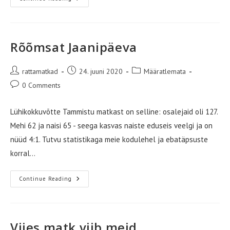
Nädal
Peale
Kõrvetavat
Troopikakuumust
Rõõmsat Jaanipäeva
Post
Post
Post
rattamatkad
24. juuni 2020
Määratlemata
author:
published:
category:
Post
0 Comments
comments:
Lühikokkuvõtte Tammistu matkast on selline: osalejaid oli 127.
Mehi 62 ja naisi 65 - seega kasvas naiste eduseis veelgi ja on
nüüd 4:1. Tutvu statistikaga meie kodulehel ja ebatäpsuste
korral…
Rõõmsat
Continue Reading
Jaanipäeva
Viies matk viib meid