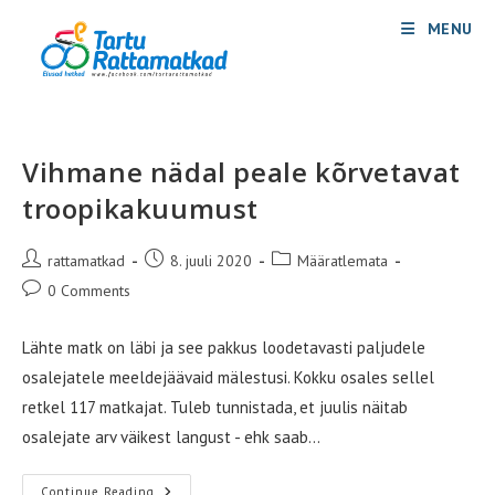
Skip
MENU
to
content
Vihmane nädal peale kõrvetavat
troopikakuumust
Post
Post
Post
rattamatkad
8. juuli 2020
Määratlemata
author:
published:
category:
Post
0 Comments
comments:
Lähte matk on läbi ja see pakkus loodetavasti paljudele
osalejatele meeldejäävaid mälestusi. Kokku osales sellel
retkel 117 matkajat. Tuleb tunnistada, et juulis näitab
osalejate arv väikest langust - ehk saab…
Vihmane
Continue Reading