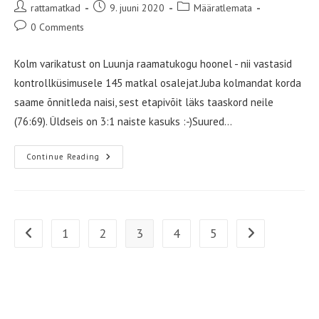
Post
Post
Post
rattamatkad
9. juuni 2020
Määratlemata
author:
published:
category:
Post
0 Comments
comments:
Kolm varikatust on Luunja raamatukogu hoonel - nii vastasid
kontrollküsimusele 145 matkal osalejat.Juba kolmandat korda
saame õnnitleda naisi, sest etapivõit läks taaskord neile
(76:69). Üldseis on 3:1 naiste kasuks :-)Suured…
Kolm
Continue Reading
Varikatust
On
Luunja
Raamatukogu
Hoonel
1
2
3
4
5
Go to the previous page
Go to the next 