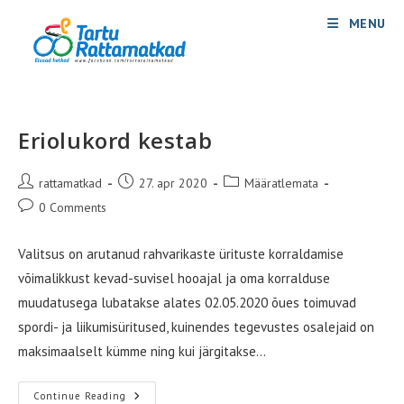
Skip
MENU
to
content
Eriolukord kestab
Post
Post
Post
rattamatkad
27. apr 2020
Määratlemata
author:
published:
category:
Post
0 Comments
comments:
Valitsus on arutanud rahvarikaste ürituste korraldamise
võimalikkust kevad-suvisel hooajal ja oma korralduse
muudatusega lubatakse alates 02.05.2020 õues toimuvad
spordi- ja liikumisüritused, kuinendes tegevustes osalejaid on
maksimaalselt kümme ning kui järgitakse…
Eriolukord
Continue Reading