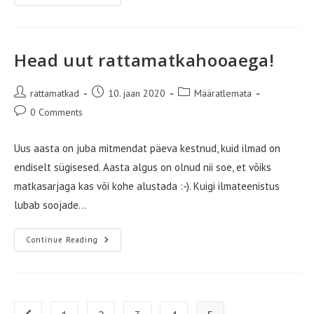
Kestab
Head uut rattamatkahooaega!
Post
Post
Post
rattamatkad
10. jaan 2020
Määratlemata
author:
published:
category:
Post
0 Comments
comments:
Uus aasta on juba mitmendat päeva kestnud, kuid ilmad on
endiselt sügisesed. Aasta algus on olnud nii soe, et võiks
matkasarjaga kas või kohe alustada :-). Kuigi ilmateenistus
lubab soojade…
Head
Continue Reading
Uut
Rattamatkahooaega!