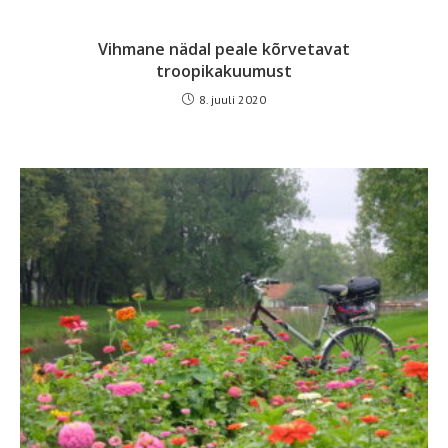
Vihmane nädal peale kõrvetavat
troopikakuumust
8. juuli 2020