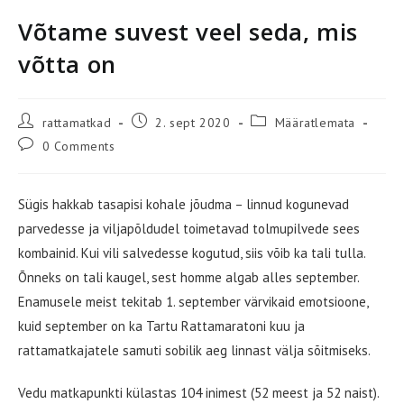
Võtame suvest veel seda, mis
võtta on
Post
Post
Post
rattamatkad
2. sept 2020
Määratlemata
author:
published:
category:
Post
0 Comments
comments:
Sügis hakkab tasapisi kohale jõudma – linnud kogunevad
parvedesse ja viljapõldudel toimetavad tolmupilvede sees
kombainid. Kui vili salvedesse kogutud, siis võib ka tali tulla.
Õnneks on tali kaugel, sest homme algab alles september.
Enamusele meist tekitab 1. september värvikaid emotsioone,
kuid september on ka Tartu Rattamaratoni kuu ja
rattamatkajatele samuti sobilik aeg linnast välja sõitmiseks.
Vedu matkapunkti külastas 104 inimest (52 meest ja 52 naist).