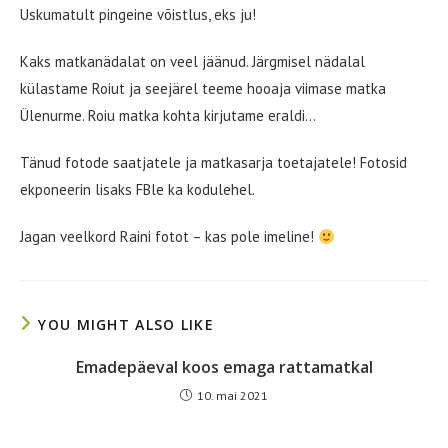
Uskumatult pingeine võistlus, eks ju!
Kaks matkanädalat on veel jäänud. Järgmisel nädalal
külastame Roiut ja seejärel teeme hooaja viimase matka
Ülenurme. Roiu matka kohta kirjutame eraldi…
Tänud fotode saatjatele ja matkasarja toetajatele! Fotosid
ekponeerin lisaks FBle ka kodulehel.
Jagan veelkord Raini fotot – kas pole imeline!
YOU MIGHT ALSO LIKE
Emadepäeval koos emaga rattamatkal
10. mai 2021