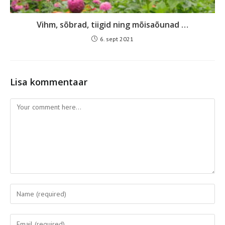
Vihm, sõbrad, tiigid ning mõisaõunad …
6. sept 2021
Lisa kommentaar
Comment
Enter
your
name
Enter