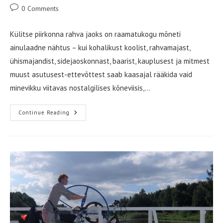
author:
published:
category:
Post
0 Comments
comments:
Külitse piirkonna rahva jaoks on raamatukogu mõneti
ainulaadne nähtus – kui kohalikust koolist, rahvamajast,
ühismajandist, sidejaoskonnast, baarist, kauplusest ja mitmest
muust asutusest-ettevõttest saab kaasajal rääkida vaid
minevikku viitavas nostalgilises kõneviisis,…
Külitse
Continue Reading
Aedlinnas
Asuv
Raamatukogu
On
Ühtlasi
Ka
Külakeskuseks