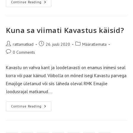
111
Continue Reading
Kuna sa viimati Kavastus käisid?
Post
Post
Post
rattamatkad
26. juuli 2020
Määratlemata
author:
published:
category:
Post
0 Comments
comments:
Kavastu on vahva kant ja loodetavasti on enamus inimesi seal
korra või paar käinud. Võibolla on mõned isegi Kavastu parvega
Emajõge ületanud või siis läheda oleval RMK Emajõe
loodusrajal matkanud.…
Kuna
Continue Reading
Sa
Viimati
Kavastus
Käisid?