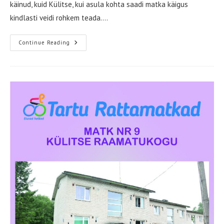
käinud, kuid Külitse, kui asula kohta saadi matka käigus
kindlasti veidi rohkem teada.…
Suvel
Continue Reading
On
Rattaga
Mõnus
Tiirutada