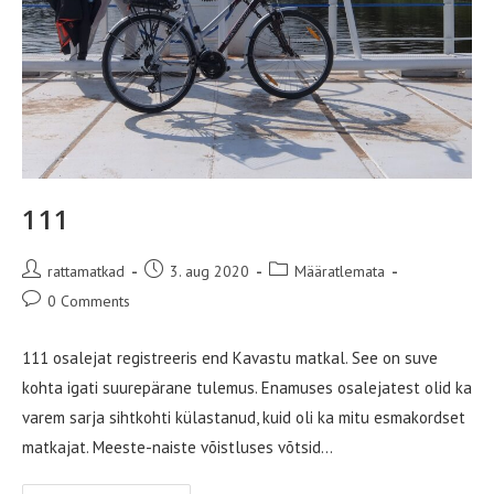
111
Post
Post
Post
rattamatkad
3. aug 2020
Määratlemata
author:
published:
category:
Post
0 Comments
comments:
111 osalejat registreeris end Kavastu matkal. See on suve
kohta igati suurepärane tulemus. Enamuses osalejatest olid ka
varem sarja sihtkohti külastanud, kuid oli ka mitu esmakordset
matkajat. Meeste-naiste võistluses võtsid…