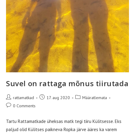
Suvel on rattaga mõnus tiirutada
Post
Post
Post
rattamatkad
17. aug 2020
Määratlemata
author:
published:
category:
Post
0 Comments
comments:
Tartu Rattamatkade üheksas matk tegi tiiru Külitsesse. Eks
paljud olid Külitses paikneva Ropka järve ääres ka varem