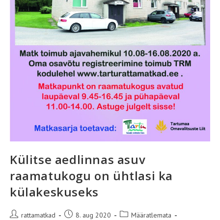
Külitse aedlinnas asuv
raamatukogu on ühtlasi ka
külakeskuseks
Post
Post
Post
rattamatkad
8. aug 2020
Määratlemata